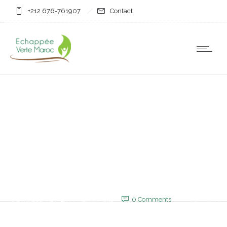
+212 676-761907
Contact
Non classifié(e)
Maroc : Des précautions
sur les routes avec la fête
du Travail et des
vacances scolaires
30 avril 2025
by
EVM_Admin_Site
0
Comments
815 Views