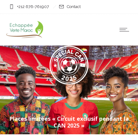
+212 676-761907
Contact
Un match, des émotions… et entre deux
rencontres, une aventure inoubliable !