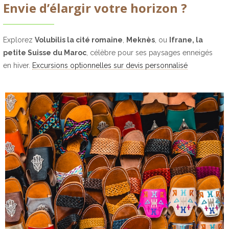
Envie d’élargir votre horizon ?
n
t
é
i
r
o
a
n
Explorez
Volubilis la cité romaine
,
Meknès
, ou
Ifrane, la
l
d
petite Suisse du Maroc
, célèbre pour ses paysages enneigés
e
e
en hiver.
Excursions optionnelles sur devis personnalisé
s
s
d
d
e
o
V
n
e
n
n
é
t
e
e
s
*
p
e
r
s
o
n
n
e