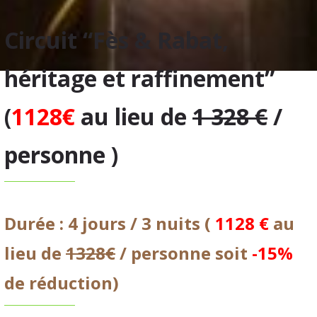
Circuit “Fès & Rabat,
héritage et raffinement”
(
1128€
au lieu de
1 328 €
/
personne )
Durée : 4 jours / 3 nuits
(
1128 €
au
lieu de
1328€
/ personne soit
-15%
de réduction)