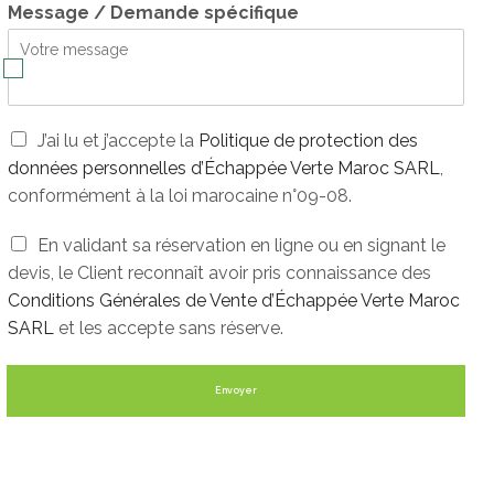
Message / Demande spécifique
+1
P
J’ai lu et j’accepte la
Politique de protection des
o
données personnelles d’Échappée Verte Maroc SARL
,
l
conformément à la loi marocaine n°09-08.
i
t
C
En validant sa réservation en ligne ou en signant le
i
o
q
devis, le Client reconnaît avoir pris connaissance des
n
u
Conditions Générales de Vente d’Échappée Verte Maroc
d
e
SARL
et les accepte sans réserve.
i
d
t
e
i
p
Envoyer
o
r
n
o
s
t
G
e
é
c