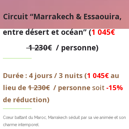
Circuit “Marrakech & Essaouira,
entre désert et océan” (
1 045€
au
lieu de
1 230€
/ personne)
Durée : 4 jours / 3 nuits (
1 045€
au
lieu de
1 230€
/ personne
soit
-15%
de réduction)
Cœur battant du Maroc, Marrakech séduit par sa vie animée et son
charme intemporel.