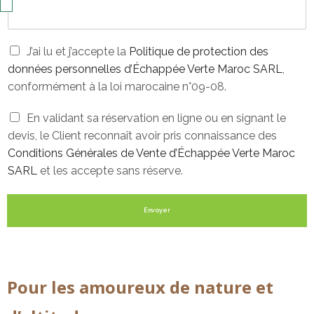
P
J’ai lu et j’accepte la
Politique de protection des
o
données personnelles d’Échappée Verte Maroc SARL
,
l
conformément à la loi marocaine n°09-08.
i
t
C
En validant sa réservation en ligne ou en signant le
i
o
q
devis, le Client reconnaît avoir pris connaissance des
n
u
Conditions Générales de Vente d’Échappée Verte Maroc
d
e
SARL
et les accepte sans réserve.
i
d
t
e
i
p
Envoyer
o
r
n
o
s
t
G
e
é
c
Pour les amoureux de nature et
n
t
é
i
r