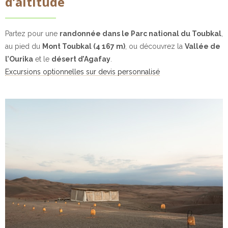
d’altitude
o
a
n
l
d
e
e
Partez pour une
randonnée dans le Parc national du Toubkal
,
s
s
au pied du
Mont Toubkal (4 167 m)
, ou découvrez la
Vallée de
d
d
e
l’Ourika
et le
désert d’Agafay
.
o
V
n
Excursions optionnelles sur devis personnalisé
e
n
n
é
t
e
e
s
*
p
e
r
s
o
n
n
e
l
l
e