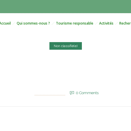
Accueil
Qui sommes-nous ?
Tourisme responsable
Activités
Recher
Non classifié(e)
a SADC, l’Afrique du sud of
au Polisario
29 avril 2025
by
EVM_Admin_Site
0
Comments
857 Views