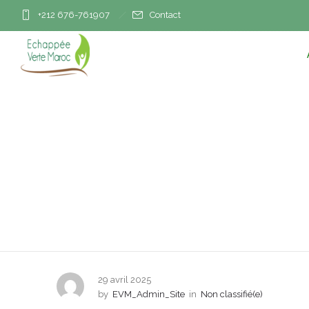
+212 676-761907
Contact
Après l’accord avec l
29 avril 2025
by
EVM_Admin_Site
in
Non classifié(e)