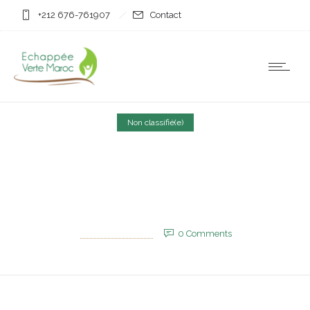
+212 676-761907
Contact
Non classifié(e)
Syrie : Le président Al-
Charaa attendu au Maroc
26 juin 2025
by
EVM_Admin_Site
0
Comments
703 Views