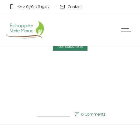
+212 676-761907
Contact
Non classifié(e)
Se marier en faisant le
«hlal» : Une tradition à
problèmes
26 août 2025
by
EVM_Admin_Site
0
Comments
459 Views