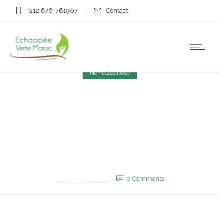
+212 676-761907
Contact
Non classifié(e)
Sahara : Un drone des
FAR bombarde des
véhicules du Polisario
30 mai 2025
by
EVM_Admin_Site
0
Comments
776 Views