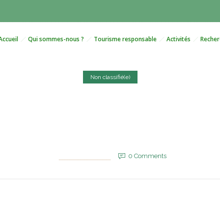
Accueil
Qui sommes-nous ?
Tourisme responsable
Activités
Recher
Non classifié(e)
oire : L’ONU appelle à agir 
afrodescendantes
25 juillet 2025
by
EVM_Admin_Site
0
Comments
607 Views