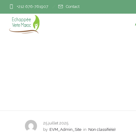
+212 676-761907
Contact
Réparer l’Hist
25 juillet 2025
by
EVM_Admin_Site
in
Non classifié(e)