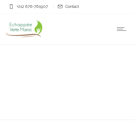
+212 676-761907
Contact
Non classifié(e)
Pour parer à des actions
d’activistes marocains,
l’armée espagnole se
déploie près des ilôts en
Méditerranée
25 juillet 2025
by
EVM_Admin_Site
0
Comments
591 Views