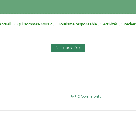
Accueil
Qui sommes-nous ?
Tourisme responsable
Activités
Recher
Non classifié(e)
ssaka, Oued Noun, et l’im
Blanche
6 août 2025
by
EVM_Admin_Site
0
Comments
584 Views