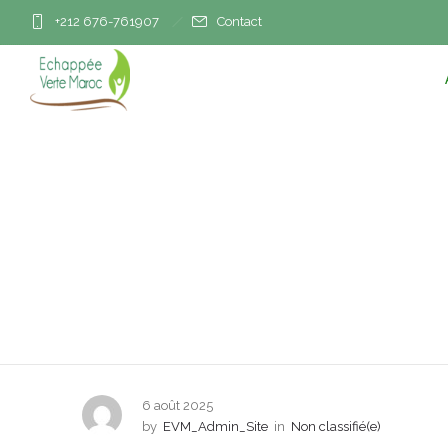
+212 676-761907
Contact
Nomad #91 : Foum A
6 août 2025
by
EVM_Admin_Site
in
Non classifié(e)