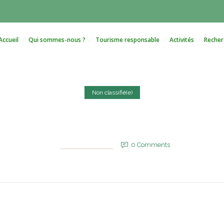
Accueil
Qui sommes-nous ?
Tourisme responsable
Activités
Recher
Non classifié(e)
ah d’Amridil, un héritage 
22 juillet 2025
by
EVM_Admin_Site
0
Comments
503 Views