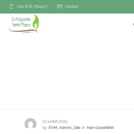
+212 676-761907
Contact
Nomad #76 : La Kasb
22 juillet 2025
by
EVM_Admin_Site
in
Non classifié(e)