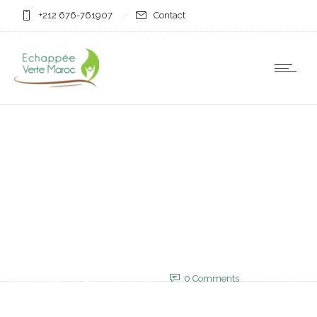
+212 676-761907
Contact
Non classifié(e)
Nomad #112 : Au désert
d’Agafay, une pause
spirituelle au milieu d’un
paysage lunaire
28 août 2025
by
EVM_Admin_Site
0
Comments
523 Views