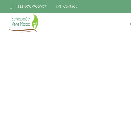
+212 676-761907
Contact