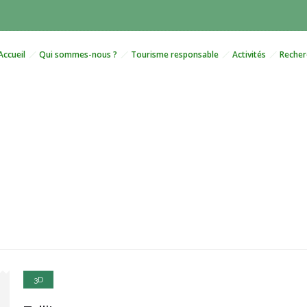
Accueil
Qui sommes-nous ?
Tourisme responsable
Activités
Recher
Tollit ex
Nullam nec sagittis dui.
3D