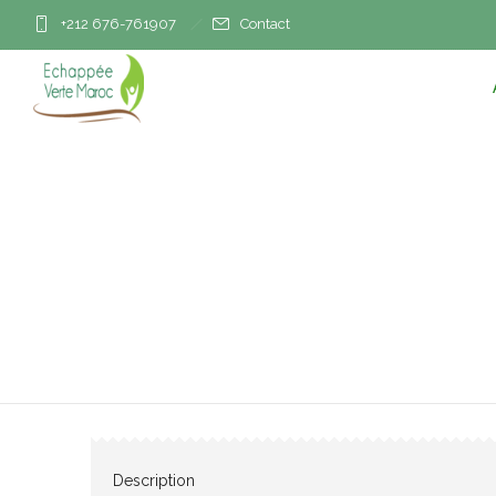
+212 676-761907
Contact
Description