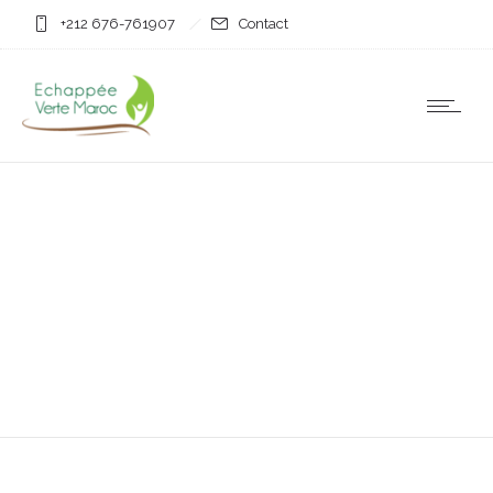
+212 676-761907
Contact
Small thumbs full width
Pellentesque at neque sit amet.