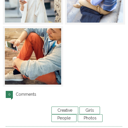
Comments
0
Creative
Girls
People
Photos