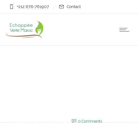
+212 676-761907
Contact
Non classifié(e)
Mohammed VI adresse
ses condoléances aux
proches d’Abdelhak El
Mrini
3 juin 2025
by
EVM_Admin_Site
0
Comments
758 Views