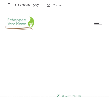
+212 676-761907
Contact
Non classifié(e)
Mauritanie : L’Algérie a-t-
elle exercé des pressions
pour bloquer l’accès à un
média ?
4 août 2025
by
EVM_Admin_Site
0
Comments
602 Views