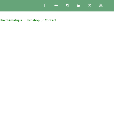
che thématique
Ecoshop
Contact
s pour étendre les
ali