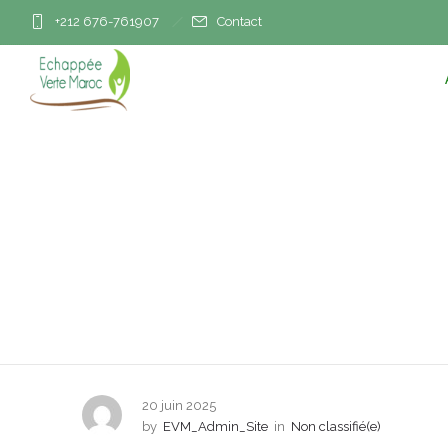
+212 676-761907
Contact
Maroc Telecom emp
se
20 juin 2025
by
EVM_Admin_Site
in
Non classifié(e)