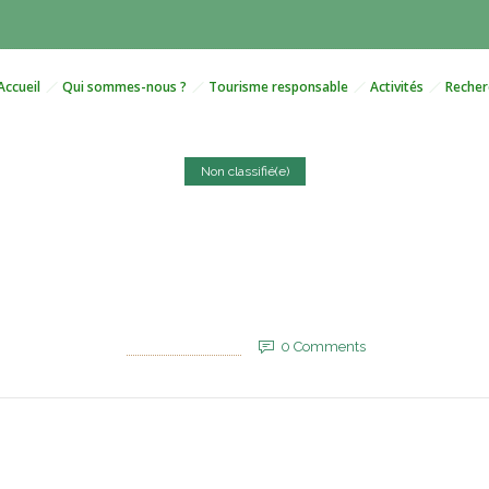
Accueil
Qui sommes-nous ?
Tourisme responsable
Activités
Recher
Non classifié(e)
runte 370 millions d’euro
rvices 4G au Tchad et au M
20 juin 2025
by
EVM_Admin_Site
0
Comments
728 Views