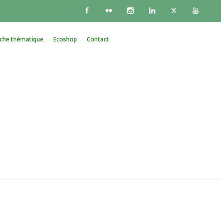
che thématique
Ecoshop
Contact
es pays du Sahel