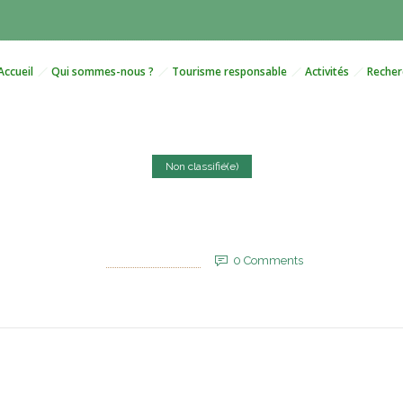
Accueil
Qui sommes-nous ?
Tourisme responsable
Activités
Recher
Non classifié(e)
le Maroc pour renouer avec l
30 mai 2025
by
EVM_Admin_Site
0
Comments
757 Views