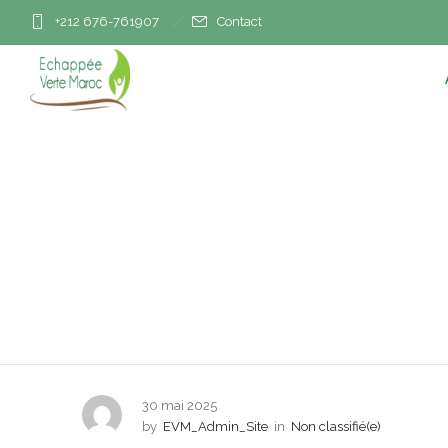
+212 676-761907
Contact
L’UE parie sur 
30 mai 2025
by
EVM_Admin_Site
in
Non classifié(e)