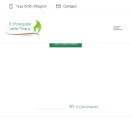
+212 676-761907
Contact
Non classifié(e)
Les Marocains parmi les
10 premiers demandeurs
d’asile dans l’UE+
20 juin 2025
by
EVM_Admin_Site
0
Comments
729 Views