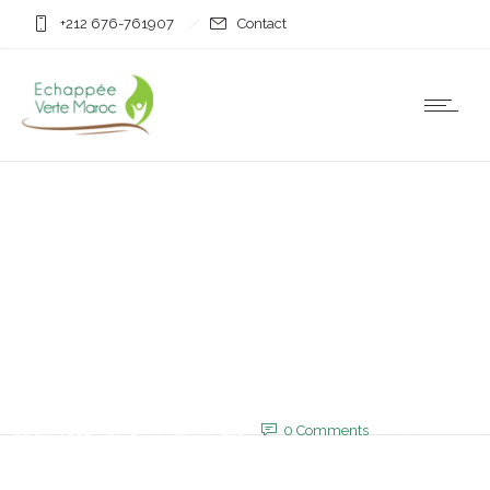
+212 676-761907
Contact
Non classifié(e)
Le Roi félicite Abdelilah
Benkirane pour sa
réélection à la tête du
PJD
28 avril 2025
by
EVM_Admin_Site
0
Comments
799 Views