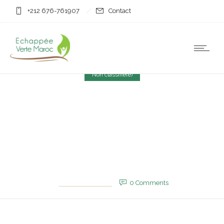
+212 676-761907
Contact
Non classifié(e)
Le 1er Dou Al-Qiida 1446
fixé au mardi 29 avril 2025
(Ministère des Habous)
28 avril 2025
by
EVM_Admin_Site
0
Comments
854 Views