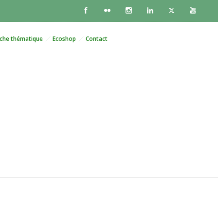
che thématique
Ecoshop
Contact
décédée