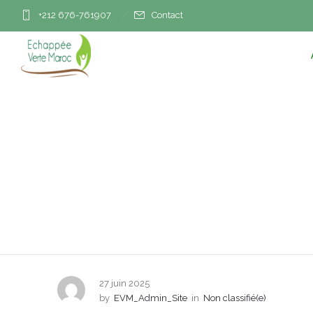
+212 676-761907
Contact
L’actr
27 juin 2025
by
EVM_Admin_Site
in
Non classifié(e)