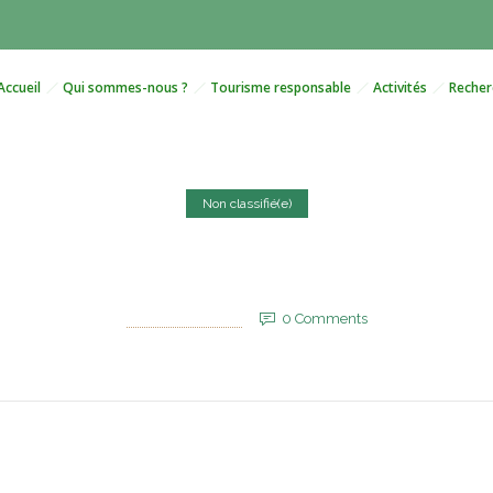
Accueil
Qui sommes-nous ?
Tourisme responsable
Activités
Recher
Non classifié(e)
ice Kaoutar Boudarraja est 
27 juin 2025
by
EVM_Admin_Site
0
Comments
750 Views