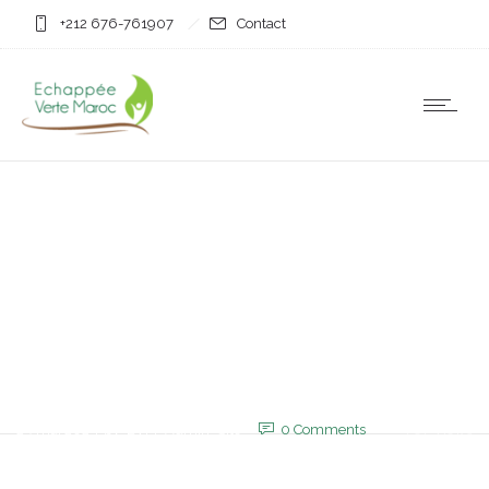
+212 676-761907
Contact
Non classifié(e)
La Mauritanie dément
toute «occupation» par le
Maroc d’une partie de son
territoire
29 mai 2025
by
EVM_Admin_Site
0
Comments
767 Views