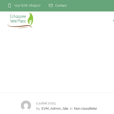
+212 676-761907
Contact
La FMEJ dénonce so
rég
2 juillet 2025
by
EVM_Admin_Site
in
Non classifié(e)