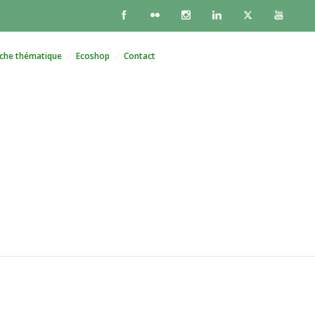
che thématique
Ecoshop
Contact
ons sur les lois de
esse