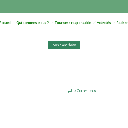
Accueil
Qui sommes-nous ?
Tourisme responsable
Activités
Recher
Non classifié(e)
n exclusion des consultati
ulation du secteur de la pr
2 juillet 2025
by
EVM_Admin_Site
0
Comments
698 Views