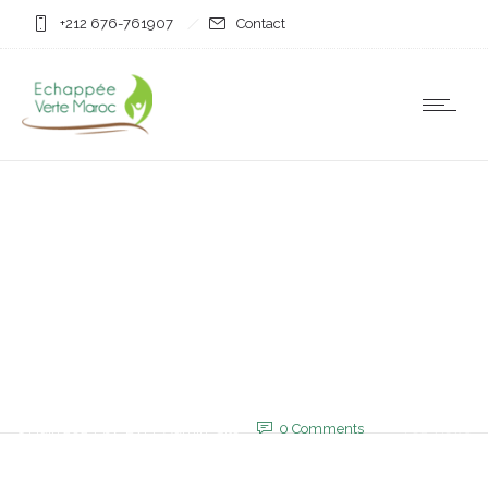
+212 676-761907
Contact
Non classifié(e)
Datacenter : Avec 23
installations, le Maroc
devient premier en
Afrique
14 juin 2025
by
EVM_Admin_Site
0
Comments
762 Views