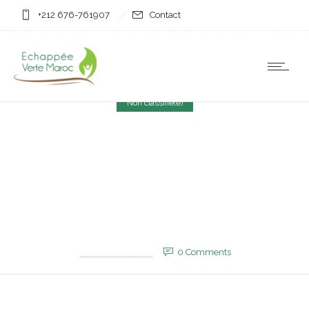
+212 676-761907
Contact
Non classifié(e)
Dakhla : Acculés, les pro-
Polisario poussent des
mineurs à manifester
30 juin 2025
by
EVM_Admin_Site
0
Comments
587 Views