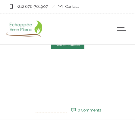
+212 676-761907
Contact
Non classifié(e)
Coupe de France : Achraf
Hakimi décroche le titre
avec le PSG
26 mai 2025
by
EVM_Admin_Site
0
Comments
687 Views