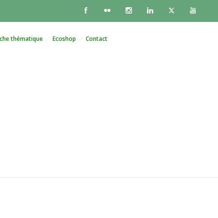
che thématique
Ecoshop
Contact
ait permis au Maroc
ra