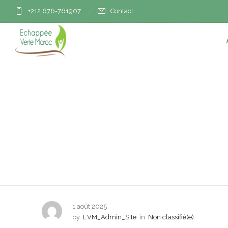
+212 676-761907
Contact
Comment la constru
d
1 août 2025
by
EVM_Admin_Site
in
Non classifié(e)