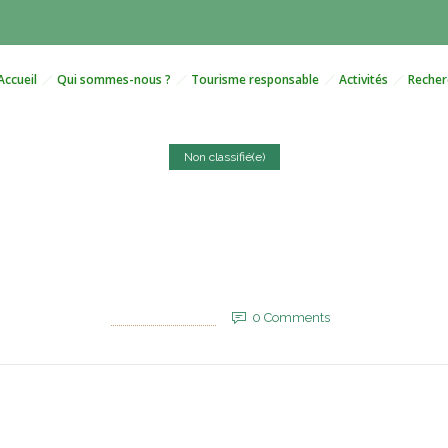
Accueil
Qui sommes-nous ?
Tourisme responsable
Activités
Recher
Non classifié(e)
ction du mur des Sables av
’inverser la donne au Saha
1 août 2025
by
EVM_Admin_Site
0
Comments
606 Views