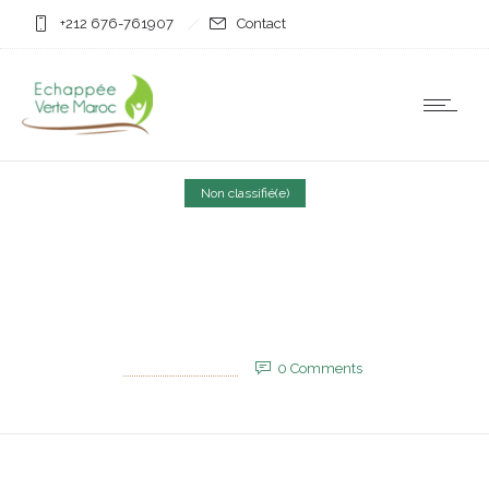
+212 676-761907
Contact
Non classifié(e)
CHAN-2024 : Le Maroc
bat l’Angola (2-0)
3 août 2025
by
EVM_Admin_Site
0
Comments
607 Views