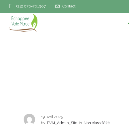
+212 676-761907
Contact
CAN U17 : L
19 avril 2025
by
EVM_Admin_Site
in
Non classifié(e)