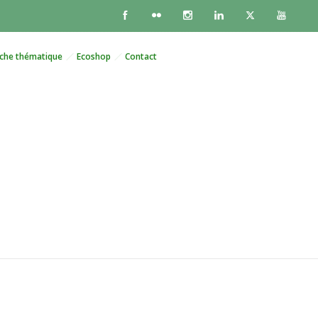
che thématique
Ecoshop
Contact
face au Mali