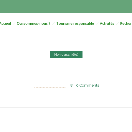
Accueil
Qui sommes-nous ?
Tourisme responsable
Activités
Recher
Non classifié(e)
e Maroc remporte le titre 
19 avril 2025
by
EVM_Admin_Site
0
Comments
814 Views