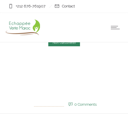
+212 676-761907
Contact
Non classifié(e)
Aznar révèle que Chirac a
proposé de céder Ceuta
et Melilla au Maroc
11 juillet 2025
by
EVM_Admin_Site
0
Comments
596 Views