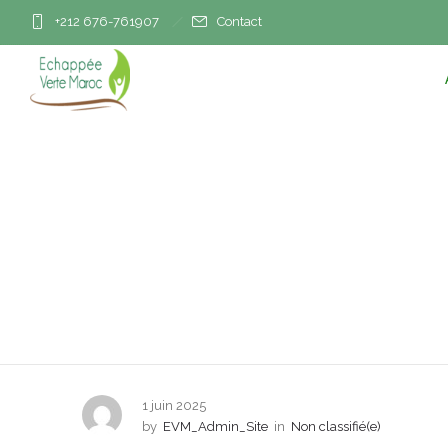
+212 676-761907
Contact
Achraf Hakimi, le co
1 juin 2025
by
EVM_Admin_Site
in
Non classifié(e)