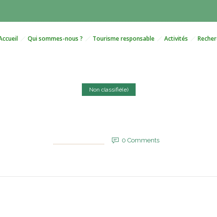
Accueil
Qui sommes-nous ?
Tourisme responsable
Activités
Recher
Non classifié(e)
up de tonnerre qui a lancé P
1 juin 2025
by
EVM_Admin_Site
0
Comments
605 Views