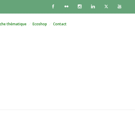
che thématique
Ecoshop
Contact
aris vers les étoiles