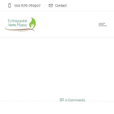
+212 676-761907
Contact
Non classifié(e)
4 août 1578 : Oued Al
Makhazin, une bataille,
une gloire et trois rois
décédés
4 août 2025
by
EVM_Admin_Site
0
Comments
612 Views