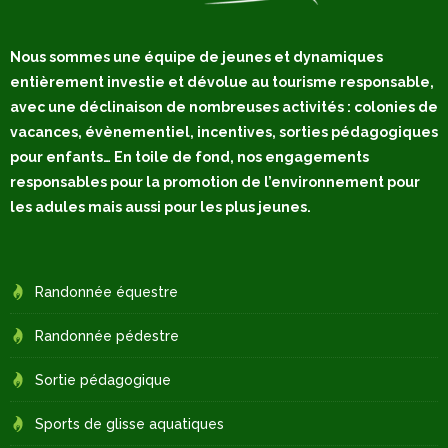
n
é
v
t
e
é
e
s
Nous sommes une équipe de jeunes et dynamiques
e
*
p
s
entièrement investie et dévolue au tourisme responsable,
e
p
avec une déclinaison de nombreuses activités : colonies de
r
é
s
vacances, évènementiel, incentives, sorties pédagogiques
c
o
pour enfants… En toile de fond, nos engagements
i
n
f
responsables pour la promotion de l’environnement pour
n
i
les adules mais aussi pour les plus jeunes.
e
q
l
u
l
e
e
s
Randonnée équestre
*
Randonnée pédestre
Sortie pédagogique
Sports de glisse aquatiques