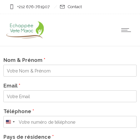
+212 676-761907
Contact
Nom & Prénom
*
Email
*
Téléphone
*
United
States
Pays de résidence
*
+1