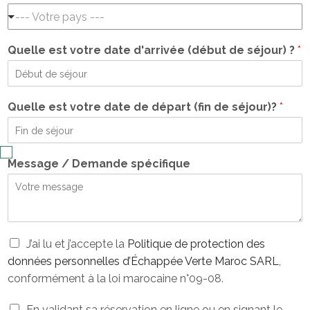
--- Votre pays ---
Quelle est votre date d'arrivée (début de séjour) ?
*
Quelle est votre date de départ (fin de séjour)?
*
Message / Demande spécifique
P
J’ai lu et j’accepte la
Politique de protection des
o
données personnelles d’Échappée Verte Maroc SARL
,
l
conformément à la loi marocaine n°09-08.
i
t
C
En validant sa réservation en ligne ou en signant le